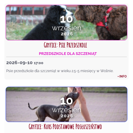
10
wrzesień
2026
Gryfice: Psie Przedszkole
PRZEDSZKOLE DLA SZCZENIĄT
2026-09-10
17:00
Psie przedszkole dla szczeniąt w wieku 2.5-5 miesięcy w Wolinie.
+ INFO
10
wrzesień
2026
Gryfice: Kurs Podstawowe Posłuszeństwo