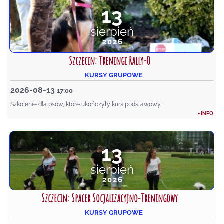
13
sierpień
2026
Szczecin: Treningi Rally-O
KURSY GRUPOWE
2026-08-13
17:00
Szkolenie dla psów, które ukończyły kurs podstawowy.
+ INFO
13
sierpień
2026
Szczecin: Spacer Socjalizacyjno-Treningowy
KURSY GRUPOWE