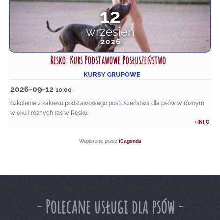
12
wrzesień
2026
Resko: Kurs Podstawowe Posłuszeństwo
KURSY GRUPOWE
2026-09-12
10:00
Szkolenie z zakresu podstawowego posłuszeństwa dla psów w różnym
wieku i różnych ras w Resku.
+ INFO
Wspierane przez
iCagenda
- Polecane usługi dla psów -