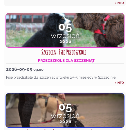
+ INFO
05
wrzesień
2026
Szczecin: Psie Przedszkole
PRZEDSZKOLE DLA SZCZENIĄT
2026-09-05
09:00
Psie przedszkole dla szczeniąt w wieku 2.5-5 miesięcy w Szczecinie.
+ INFO
05
wrzesień
2026