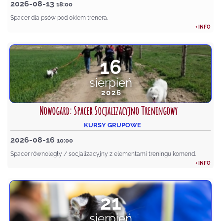
2026-08-13
18:00
Spacer dla psów pod okiem trenera.
+ INFO
16
sierpień
2026
Nowogard: Spacer Socjalizacyjno Treningowy
KURSY GRUPOWE
2026-08-16
10:00
Spacer równoległy / socjalizacyjny z elementami treningu komend.
+ INFO
21
sierpień